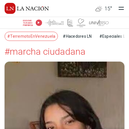
15
°
ESCUCHÁ
TU RADIO
PREFERIDA
#TerremotoEnVenezuela
#Hacedores LN
#Especiales LN
#marcha ciudadana