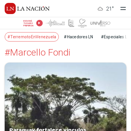
21
°
ESCUCHÁ
TU RADIO
PREFERIDA
#TerremotoEnVenezuela
#Hacedores LN
#Especiales LN
#Marcello Fondi
Paraguay fortalece vínculos