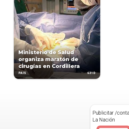
Ministerio de Salud
organiza maratón de
cirugías en Cordillera
631D
PAÍS
Publicitar /cont
La Nación