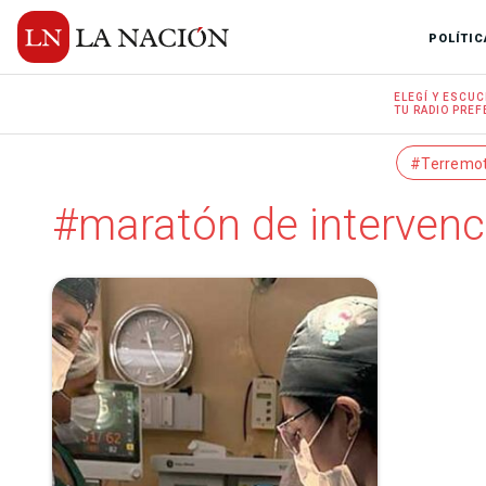
POLÍTIC
ELEGÍ Y
ESCUC
TU RADIO
PREF
#Terremo
#maratón de intervenc