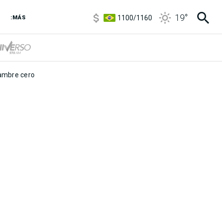
5900
/
5960
19
°
1100
/
1160
:MÁS
3,8
/
4
6850
/
7200
5900
/
5960
mbre cero