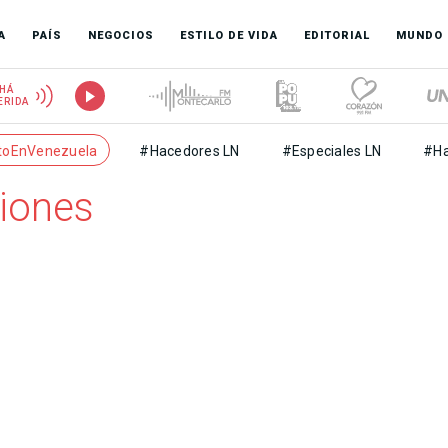
A
PAÍS
NEGOCIOS
ESTILO DE VIDA
EDITORIAL
MUNDO
HÁ
ERIDA
toEnVenezuela
#Hacedores LN
#Especiales LN
#Ha
iones