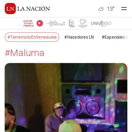
13
°
ESCUCHÁ
TU RADIO
PREFERIDA
#TerremotoEnVenezuela
#Hacedores LN
#Especiales LN
#Maluma