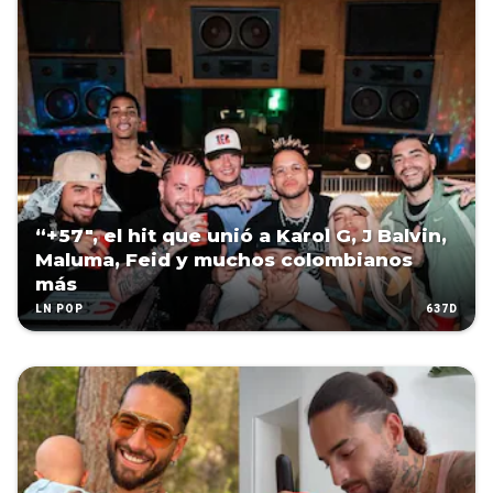
“+57″, el hit que unió a Karol G, J Balvin,
Maluma, Feid y muchos colombianos
más
637D
LN POP