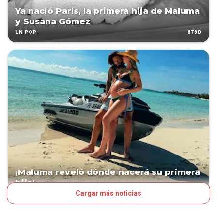
Ya nació París, la primera hija de Maluma
y Susana Gómez
879D
LN POP
¡Maluma reveló dónde nacerá su primera
hija!
Cargar más noticias
971D
LN POP