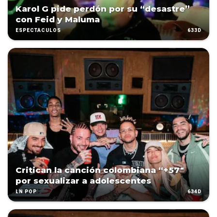
Karol G pide perdón por su “desastre”
con Feid y Maluma
633D
ESPECTÁCULOS
Critican la canción colombiana “+57″
por sexualizar a adolescentes
634D
LN POP