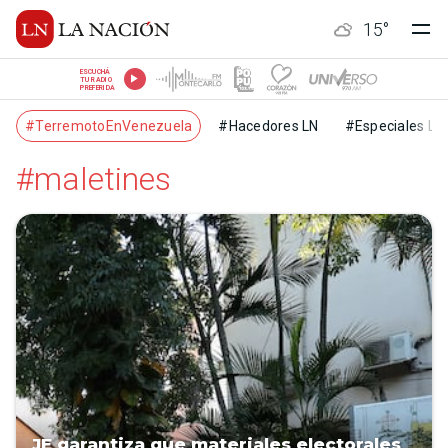
15
°
ESCUCHÁ
TU RADIO
PREFERIDA
#TerremotoEnVenezuela
#Hacedores LN
#Especiales LN
#maletines
JE garantiza que materiales electorales