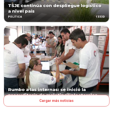
TSJE continúa con despliegue logístico
a nivel país
1333D
POLÍTICA
Rumbo a las internas: se inició la
preauditoría de maletines electorales
Cargar más noticias
1355D
POLÍTICA