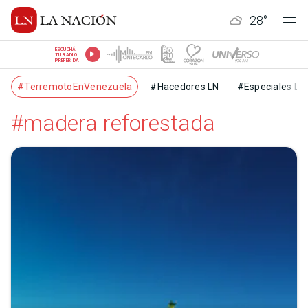
28
°
ESCUCHÁ
TU RADIO
PREFERIDA
#TerremotoEnVenezuela
#Hacedores LN
#Especiales LN
#madera reforestada