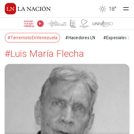
18
°
ESCUCHÁ
TU RADIO
PREFERIDA
#TerremotoEnVenezuela
#Hacedores LN
#Especiales LN
#Luis María Flecha