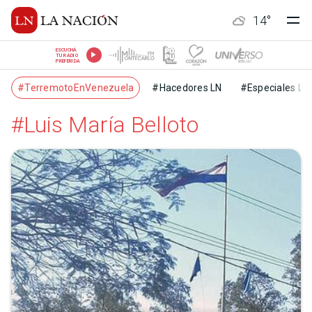
14
°
ESCUCHÁ
TU RADIO
PREFERIDA
#TerremotoEnVenezuela
#Hacedores LN
#Especiales LN
#Luis María Belloto