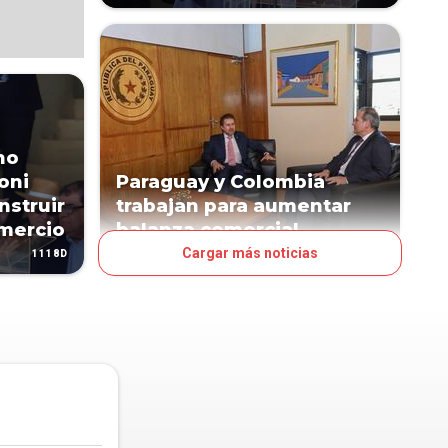
no
oni
Paraguay y Colombia
nstruir
trabajan para aumentar
omercio
balanza comercial
Cargar más noticias
1118D
1132D
NEGOCIOS