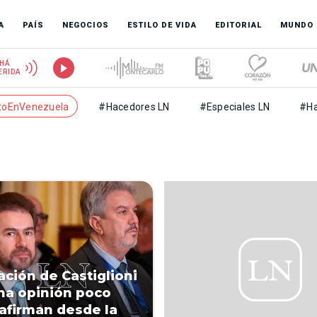
A
PAÍS
NEGOCIOS
ESTILO DE VIDA
EDITORIAL
MUNDO
HÁ
ERIDA
toEnVenezuela
#Hacedores LN
#Especiales LN
#Ha
ación de Castiglioni
na opinión poco
, afirman desde la