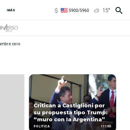
6850
/
7200
15
°
5900
/
5960
:MÁS
1100
/
1160
3,8
/
4
6850
/
7200
5900
/
5960
mbre cero
Critican a Castiglioni por
su propuesta tipo Trump:
“muro con la Argentina”
1119D
POLÍTICA