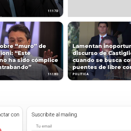
1117D
sobre “muro” de
Lamentan inoportu
ioni: “Este
discurso de Castigli
no ha sido cómplice
cuando se busca co
ntrabando”
puentes de libre c
1118D
POLÍTICA
actar con
Suscribite al mailing.