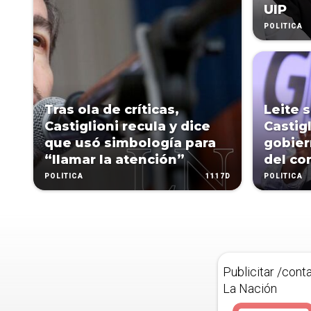
UIP
POLÍTICA
Tras ola de críticas,
Leite 
Castiglioni recula y dice
Castigl
que usó simbología para
gobier
“llamar la atención”
del co
1117D
POLÍTICA
POLÍTICA
Publicitar /cont
La Nación