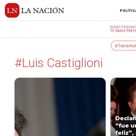
POLÍTIC
ELEGÍ Y
ESCUC
TU RADIO
PREF
#Terremo
#Luis Castiglioni
Declar
“fue u
feliz”