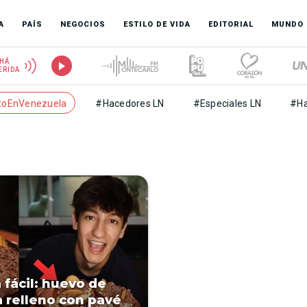
A
PAÍS
NEGOCIOS
ESTILO DE VIDA
EDITORIAL
MUNDO
HÁ
ERIDA
toEnVenezuela
#Hacedores LN
#Especiales LN
#Ha
 fácil: huevo de
 relleno con pavé