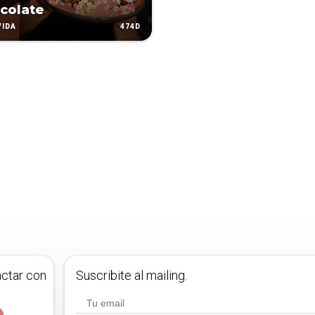
colate
474D
VIDA
actar con
Suscribite al mailing.