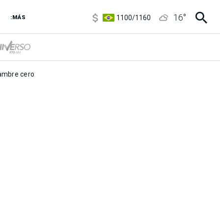
5900
/
5960
16
°
1100
/
1160
:MÁS
3,8
/
4
6850
/
7200
5900
/
5960
mbre cero