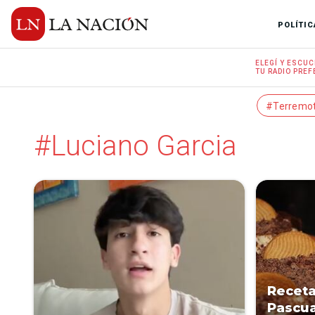
POLÍTIC
ELEGÍ Y
ESCUC
TU RADIO
PREF
#Terremo
#Luciano Garcia
Receta
Pascua