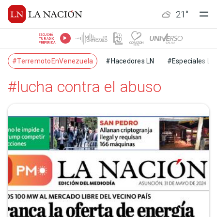
21
°
ESCUCHÁ
TU RADIO
PREFERIDA
#TerremotoEnVenezuela
#Hacedores LN
#Especiales LN
#lucha contra el abuso