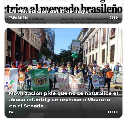
LN PM: edición del 31 de mayo
798D
TAPA LNPM
Movilización pide que no se naturalice el
abuso infantil y se rechace a Mbururu
en el Senado
1161D
PAÍS