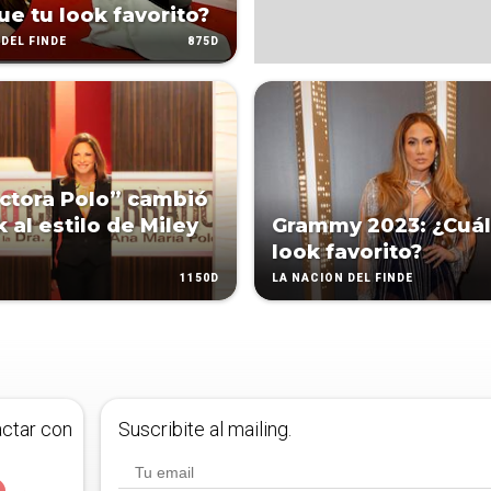
ue tu look favorito?
875D
DEL FINDE
ctora Polo” cambió
 al estilo de Miley
Grammy 2023: ¿Cuál
look favorito?
1150D
LA NACIÓN DEL FINDE
actar con
Suscribite al mailing.