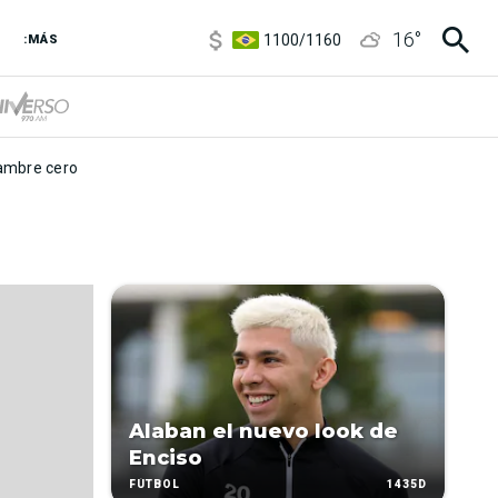
5900
/
5960
16
°
1100
/
1160
:MÁS
3,8
/
4
6850
/
7200
5900
/
5960
mbre cero
Alaban el nuevo look de
Enciso
1435D
FÚTBOL