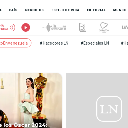
A
PAÍS
NEGOCIOS
ESTILO DE VIDA
EDITORIAL
MUNDO
HÁ
ERIDA
toEnVenezuela
#Hacedores LN
#Especiales LN
#Ha
e los Óscar 2024: