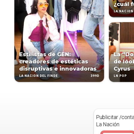
¿cuál f
LA NACIÓN 
Estilistas de GEN:
La “Do
creadores de estéticas
de look
disruptivas e innovadoras
Cyrus
399D
LA NACIÓN DEL FINDE
LN POP
Publicitar /cont
La Nación