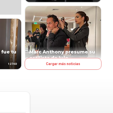
 fue tu
Marc Anthony presume su
estilista de lujo
Cargar más noticias
1274D
1453D
LN POP