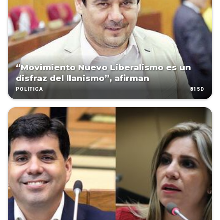
“Movimiento Nuevo Liberalismo es un
disfraz del llanismo”, afirman
815D
POLÍTICA