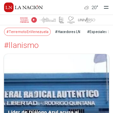
20
°
ESCUCHÁ
TU RADIO
PREFERIDA
#TerremotoEnVenezuela
#Hacedores LN
#Especiales LN
#llanismo
Líder de Diálogo Azul acusa al