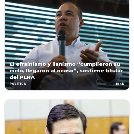
El efrainismo y llanismo “cumplieron su
ciclo, llegaron al ocaso”, sostiene titular
del PLRA
814D
POLÍTICA