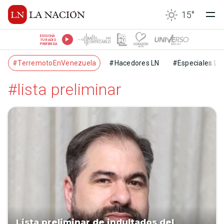
15
°
ESCUCHÁ
TU RADIO
PREFERIDA
#TerremotoEnVenezuela
#Hacedores LN
#Especiales LN
#lista preliminar
Lista preliminar de indultados del