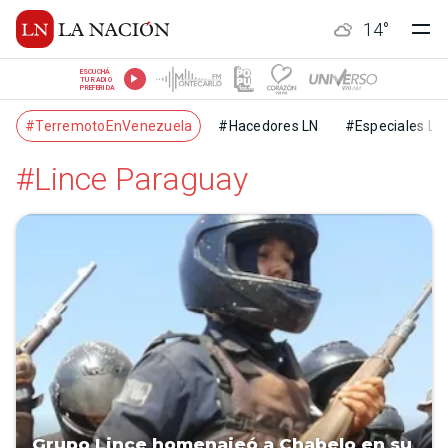
14
°
ESCUCHÁ
TU RADIO
PREFERIDA
#TerremotoEnVenezuela
#Hacedores LN
#Especiales LN
#Lince Paraguay
Grupo Lince homenajeó a Chabelo en su