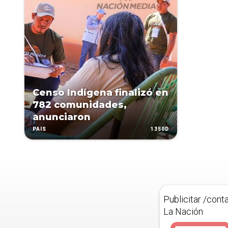
Censo Indígena finalizó en
782 comunidades,
anunciaron
1350D
PAÍS
Publicitar /cont
La Nación