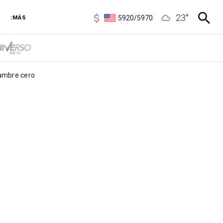
6850
/
7200
23
°
5920
/
5970
:MÁS
1120
/
1160
3,6
/
3,9
6850
/
7200
5920
/
5970
mbre cero