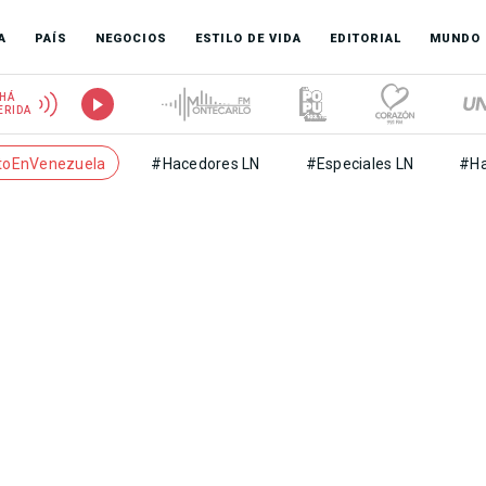
A
PAÍS
NEGOCIOS
ESTILO DE VIDA
EDITORIAL
MUNDO
HÁ
ERIDA
toEnVenezuela
#Hacedores LN
#Especiales LN
#Ha