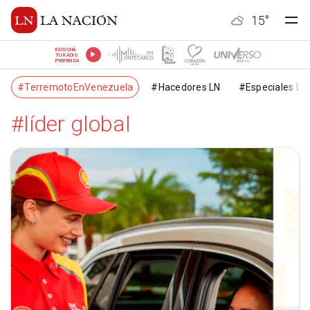
15
°
ESCUCHÁ
TU RADIO
PREFERIDA
#TerremotoEnVenezuela
#Hacedores LN
#Especiales LN
#líder global