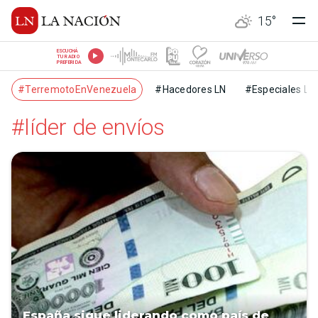
15
°
ESCUCHÁ
TU RADIO
PREFERIDA
#TerremotoEnVenezuela
#Hacedores LN
#Especiales LN
#líder de envíos
España sigue liderando como país de