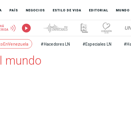
A
PAÍS
NEGOCIOS
ESTILO DE VIDA
EDITORIAL
MUNDO
HÁ
ERIDA
toEnVenezuela
#Hacedores LN
#Especiales LN
#Ha
 el mundo