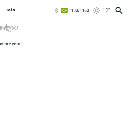
5900
/
5960
12
°
1100
/
1160
:MÁS
3,8
/
4
6850
/
7200
5900
/
5960
mbre cero