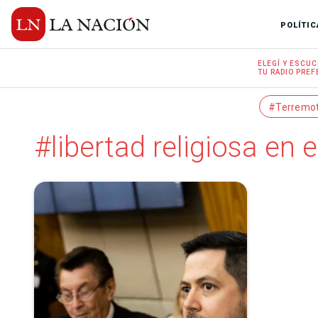
POLÍTIC
ELEGÍ Y
ESCUC
TU RADIO
PREF
#Terremo
#libertad religiosa en