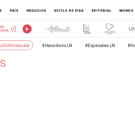
A
PAÍS
NEGOCIOS
ESTILO DE VIDA
EDITORIAL
MUNDO
HÁ
ERIDA
toEnVenezuela
#Hacedores LN
#Especiales LN
#Ha
es