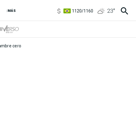
5920
/
5970
23
°
1120
/
1160
:MÁS
3,6
/
3,9
6850
/
7200
5920
/
5970
mbre cero