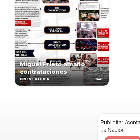
Miguel Prieto amañó
contrataciones
364D
INVESTIGACIÓN
Publicitar /cont
La Nación