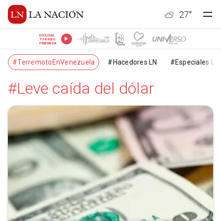
27
°
ESCUCHÁ
TU RADIO
PREFERIDA
#TerremotoEnVenezuela
#Hacedores LN
#Especiales LN
#Leve caída del dólar