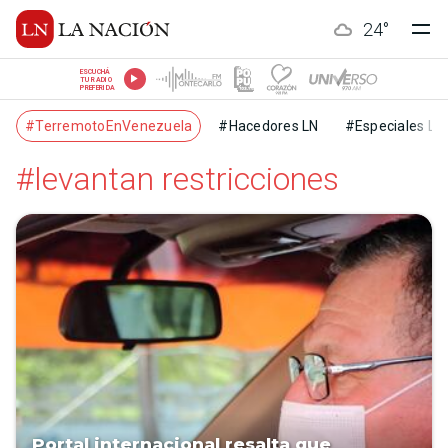
24
°
ESCUCHÁ
TU RADIO
PREFERIDA
#TerremotoEnVenezuela
#Hacedores LN
#Especiales LN
#levantan restricciones
Portal internacional resalta que