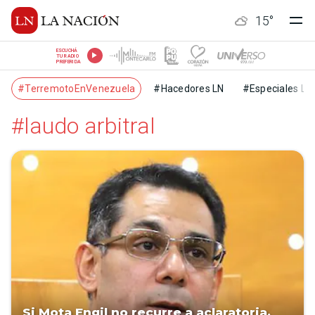
15
°
ESCUCHÁ
TU RADIO
PREFERIDA
#TerremotoEnVenezuela
#Hacedores LN
#Especiales LN
#laudo arbitral
Si Mota Engil no recurre a aclaratoria,