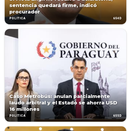
sentencia quedará firme, indicó
procurador
654D
POLÍTICA
Caso Metrobús: anulan parcialmente
laudo arbitral y el Estado se ahorra USD
16 millones
655D
POLÍTICA