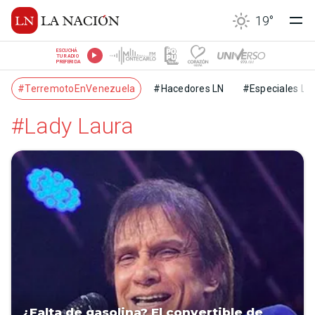
19
°
ESCUCHÁ
TU RADIO
PREFERIDA
#TerremotoEnVenezuela
#Hacedores LN
#Especiales LN
#Lady Laura
¿Falta de gasolina? El convertible de