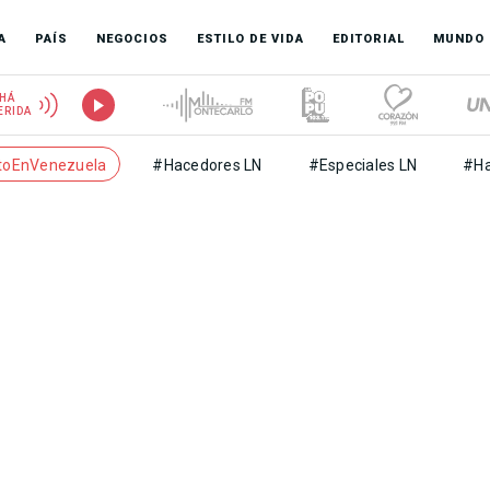
A
PAÍS
NEGOCIOS
ESTILO DE VIDA
EDITORIAL
MUNDO
HÁ
ERIDA
toEnVenezuela
#Hacedores LN
#Especiales LN
#Ha