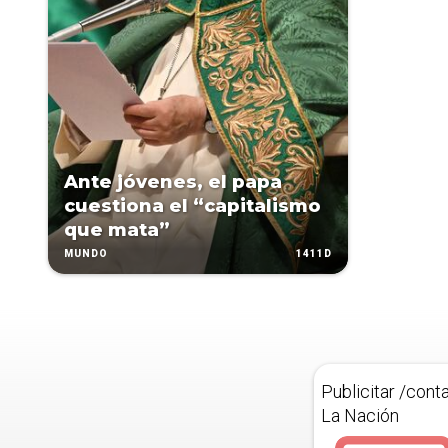
Ante jóvenes, el papa
cuestiona el “capitalismo
que mata”
1411D
MUNDO
Publicitar /cont
La Nación