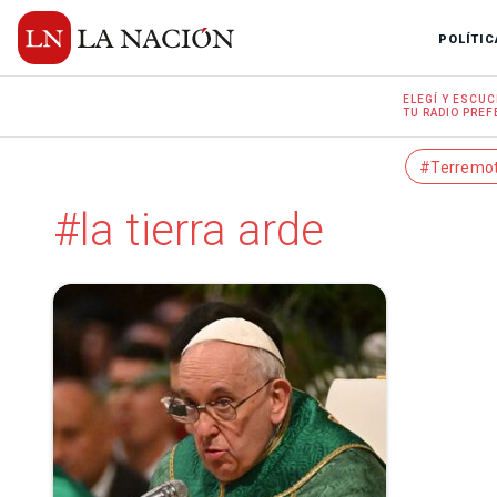
POLÍTIC
ELEGÍ Y
ESCUC
TU RADIO
PREF
#Terremo
#la tierra arde