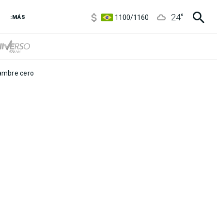
5900
/
5960
24
°
1100
/
1160
:MÁS
3,6
/
3,9
6850
/
7200
5900
/
5960
mbre cero