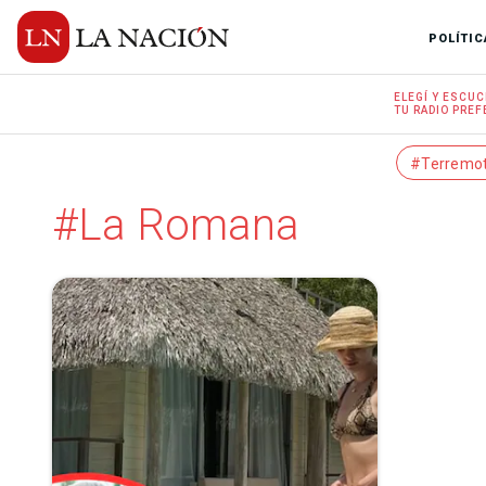
POLÍTIC
ELEGÍ Y
ESCUC
TU RADIO
PREF
#Terremo
#La Romana