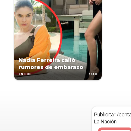
Nadia Ferreira calló
rumores de embarazo
864D
LN POP
Publicitar /cont
La Nación