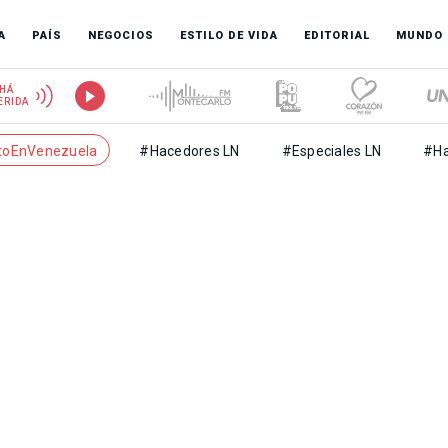
A
PAÍS
NEGOCIOS
ESTILO DE VIDA
EDITORIAL
MUNDO
HÁ
ERIDA
toEnVenezuela
#Hacedores LN
#Especiales LN
#Ha