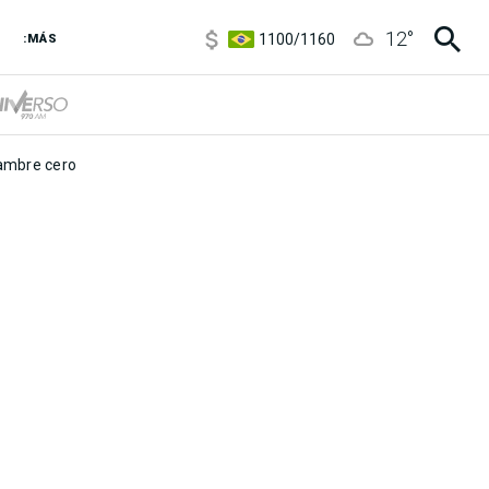
5900
/
5960
12
°
1100
/
1160
:MÁS
3,8
/
4
6850
/
7200
5900
/
5960
mbre cero