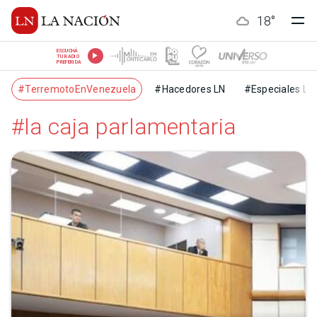
18
°
ESCUCHÁ
TU RADIO
PREFERIDA
#TerremotoEnVenezuela
#Hacedores LN
#Especiales LN
#la caja parlamentaria