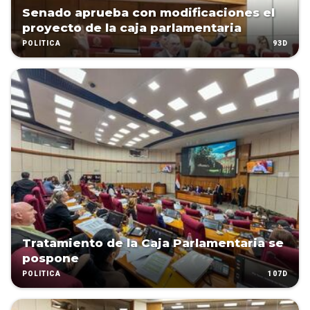
Senado aprueba con modificaciones el
proyecto de la caja parlamentaria
93D
POLÍTICA
Tratamiento de la Caja Parlamentaria se
pospone
107D
POLÍTICA