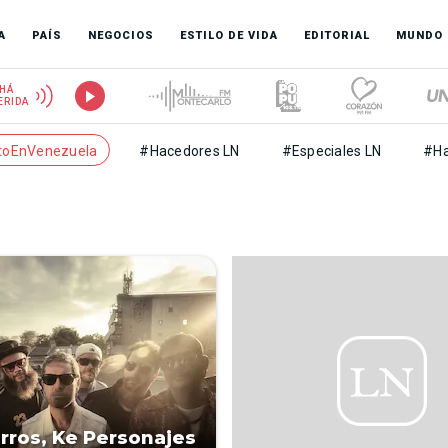
A
PAÍS
NEGOCIOS
ESTILO DE VIDA
EDITORIAL
MUNDO
HÁ
ERIDA
toEnVenezuela
#Hacedores LN
#Especiales LN
#Ha
rros, Ke Personajes