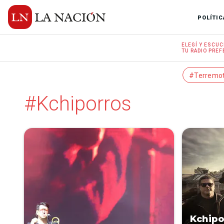
POLÍTIC
ELEGÍ Y
ESCUC
TU RADIO
PREF
#Terremo
#Kchiporros
Kchipo