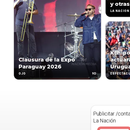
y otras
LA NACIÓN 
Kchipo
Clausura de la Expo
actuar
Paraguay 2026
Urugu
9D
OJO
ESPECTÁC
Publicitar /cont
La Nación