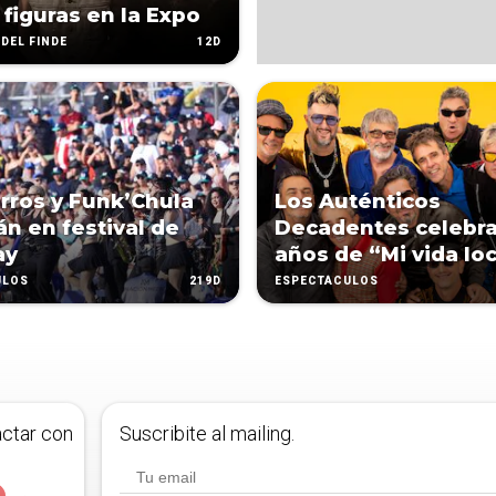
 figuras en la Expo
12D
DEL FINDE
rros y Funk’Chula
Los Auténticos
án en festival de
Decadentes celebra
ay
años de “Mi vida lo
219D
ULOS
ESPECTÁCULOS
actar con
Suscribite al mailing.