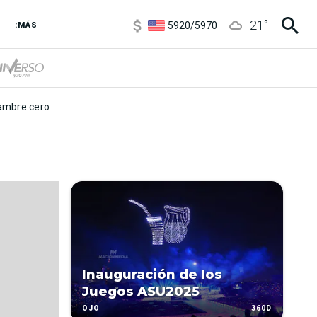
6850
/
7200
21
°
5920
/
5970
:MÁS
1120
/
1160
3,6
/
3,9
6850
/
7200
5920
/
5970
mbre cero
Inauguración de los
Juegos ASU2025
360D
OJO