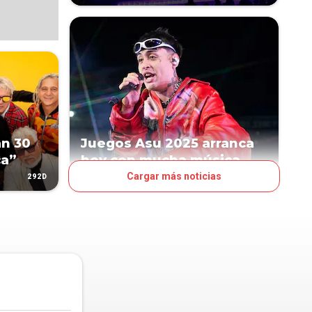
n 30
Juegos Asu 2025 arranca
ca”
hoy con mucha música
Cargar más noticias
292D
362D
LA NACIÓN DEL FINDE