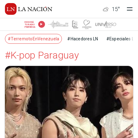
15
°
ESCUCHÁ
TU RADIO
PREFERIDA
#TerremotoEnVenezuela
#Hacedores LN
#Especiales LN
#K-pop Paraguay