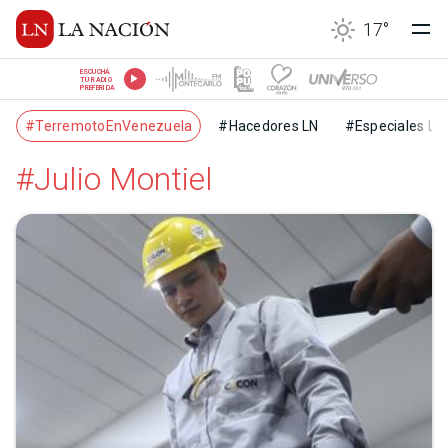
17
°
ESCUCHÁ
TU RADIO
PREFERIDA
#TerremotoEnVenezuela
#Hacedores LN
#Especiales LN
#Julio Montiel