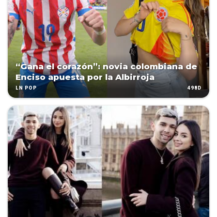
“Gana el corazón”: novia colombiana de
Enciso apuesta por la Albirroja
498D
LN POP