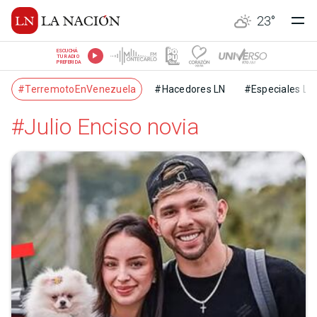
23
°
ESCUCHÁ
TU RADIO
PREFERIDA
#TerremotoEnVenezuela
#Hacedores LN
#Especiales LN
#Julio Enciso novia