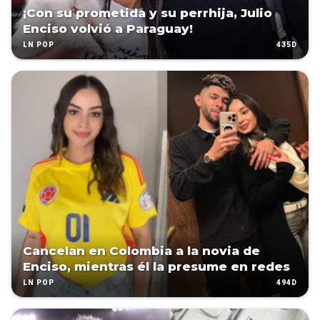
¡Con su prometida y su perrhija, Julio
Enciso volvió a Paraguay!
435D
LN POP
Cancelan en Colombia a la novia de
Enciso, mientras él la presume en redes
494D
LN POP