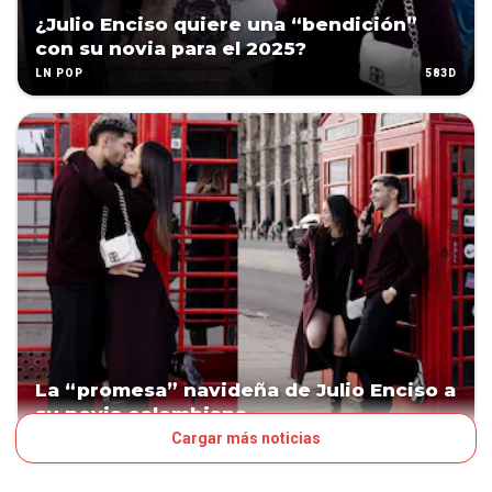
¿Julio Enciso quiere una “bendición”
con su novia para el 2025?
583D
LN POP
La “promesa” navideña de Julio Enciso a
su novia colombiana
Cargar más noticias
589D
LN POP