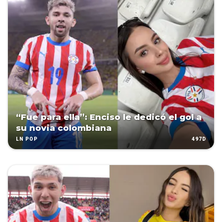
“Fue para ella”: Enciso le dedicó el gol a
su novia colombiana
497D
LN POP