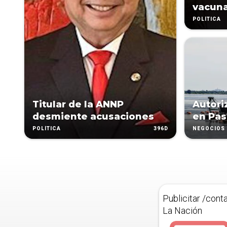
vacun
POLÍTICA
Titular de la ANNP
Autori
desmiente acusaciones
en Pa
396D
POLÍTICA
NEGOCIOS
Publicitar /cont
La Nación