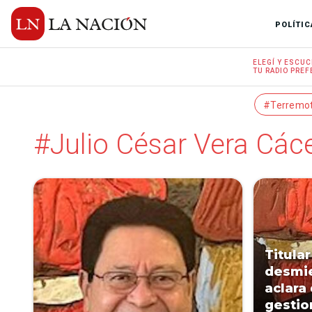
POLÍTIC
ELEGÍ Y
ESCUC
TU RADIO
PREF
#Terremo
#Julio César Vera Các
Titula
desmie
aclara
gestio