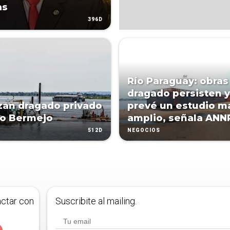
as
396D
Río Paraguay: obras
dragado persisten y
zan dragado privado
prevé un estudio m
so Bermejo
amplio, señala ANN
512D
NEGOCIOS
actar con
Suscribite al mailing.