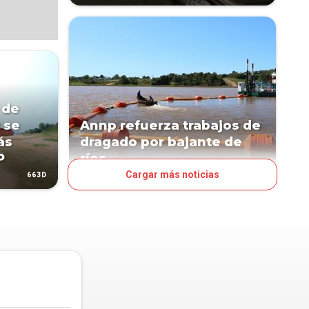
 de
 se
Annp refuerza trabajos de
ás
dragado por bajante de
P
ríos
Cargar más noticias
663D
738D
NEGOCIOS