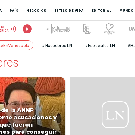
A
PAÍS
NEGOCIOS
ESTILO DE VIDA
EDITORIAL
MUNDO
HÁ
ERIDA
toEnVenezuela
#Hacedores LN
#Especiales LN
#Ha
eres
r de la ANNP
nte acusaciones y
 que fueron
nes para conseguir