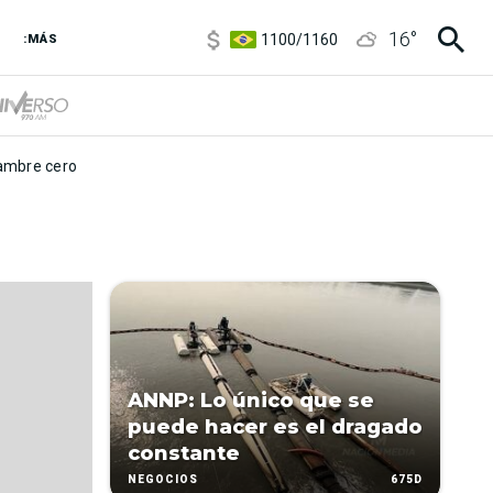
5900
/
5960
16
°
1100
/
1160
:MÁS
3,8
/
4
6850
/
7200
5900
/
5960
mbre cero
ANNP: Lo único que se
puede hacer es el dragado
constante
675D
NEGOCIOS