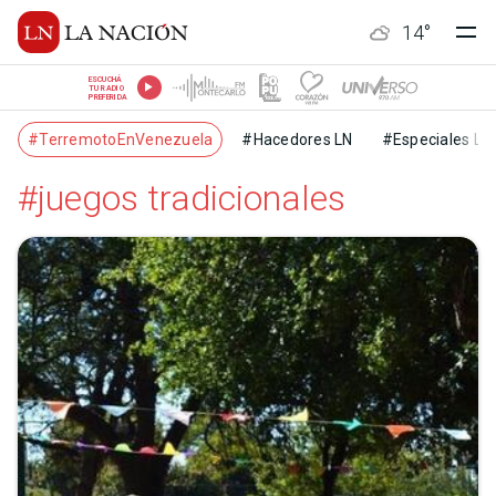
14
°
ESCUCHÁ
TU RADIO
PREFERIDA
#TerremotoEnVenezuela
#Hacedores LN
#Especiales LN
#juegos tradicionales