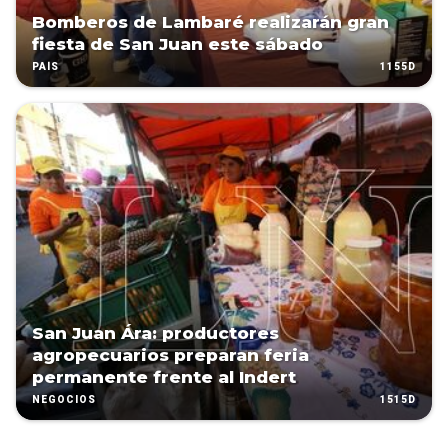
Bomberos de Lambaré realizarán gran
fiesta de San Juan este sábado
1155D
PAÍS
San Juan Ára: productores
agropecuarios preparan feria
permanente frente al Indert
1515D
NEGOCIOS