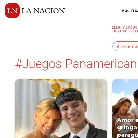
POLÍTIC
ELEGÍ Y
ESCUC
TU RADIO
PREF
#Terremo
#Juegos Panamericano
Amor a
gringa
paragu