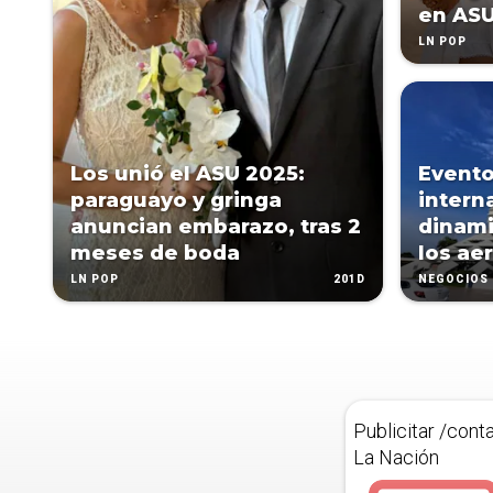
en AS
LN POP
Los unió el ASU 2025:
Evento
paraguayo y gringa
intern
anuncian embarazo, tras 2
dinami
meses de boda
los ae
201D
LN POP
NEGOCIOS
Publicitar /cont
La Nación