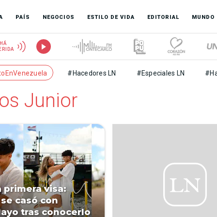
A
PAÍS
NEGOCIOS
ESTILO DE VIDA
EDITORIAL
MUNDO
HÁ
ERIDA
toEnVenezuela
#Hacedores LN
#Especiales LN
#Ha
s Junior
 primera visa:
 se casó con
ayo tras conocerlo