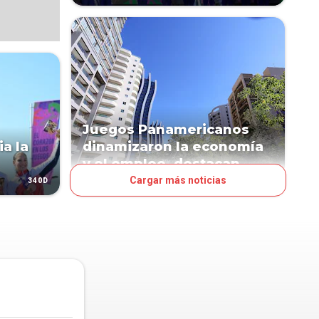
Juegos Panamericanos
ia la
dinamizaron la economía
y el empleo, destacan
Cargar más noticias
340D
345D
NEGOCIOS