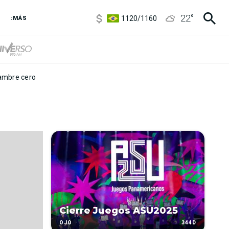
5920
/
5970
22
°
1120
/
1160
:MÁS
3,6
/
3,9
6850
/
7200
5920
/
5970
mbre cero
Cierre Juegos ASU2025
344D
OJO