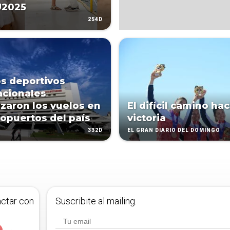
U2025
254D
s deportivos
acionales
zaron los vuelos en
El difícil camino hac
ropuertos del país
victoria
332D
EL GRAN DIARIO DEL DOMINGO
actar con
Suscribite al mailing.