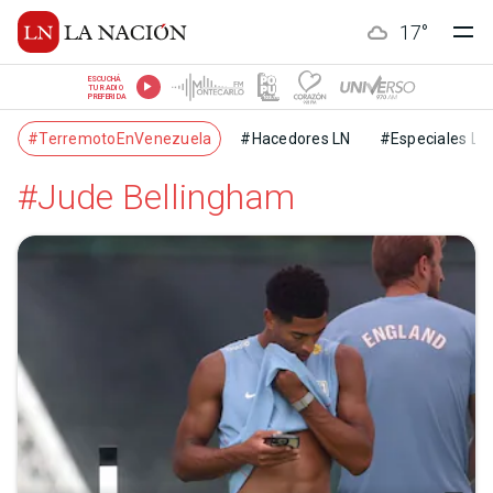
17
°
ESCUCHÁ
TU RADIO
PREFERIDA
#TerremotoEnVenezuela
#Hacedores LN
#Especiales LN
#Jude Bellingham