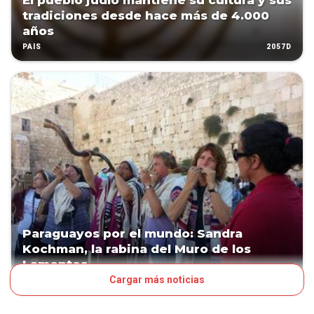
El pueblo judío mantiene su cultura y sus
tradiciones desde hace más de 4.000
años
2057D
PAÍS
Paraguayos por el mundo: Sandra
Kochman, la rabina del Muro de los
Lamentos
Cargar más noticias
2073D
PAÍS