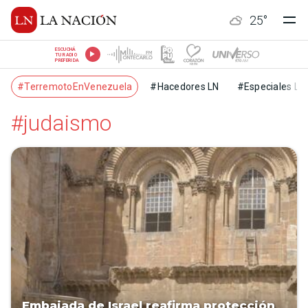
25
°
ESCUCHÁ
TU RADIO
PREFERIDA
#TerremotoEnVenezuela
#Hacedores LN
#Especiales LN
#judaismo
Embajada de Israel reafirma protección