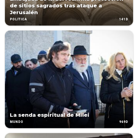
de sitios sagrados tras ataque a
Jerusalén
141D
POLÍTICA
La senda espiritual de Milei
969D
MUNDO