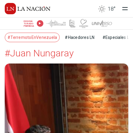
18
°
ESCUCHÁ
TU RADIO
PREFERIDA
#TerremotoEnVenezuela
#Hacedores LN
#Especiales LN
#Juan Nungaray