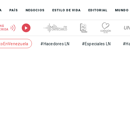
A
PAÍS
NEGOCIOS
ESTILO DE VIDA
EDITORIAL
MUNDO
HÁ
ERIDA
toEnVenezuela
#Hacedores LN
#Especiales LN
#Ha