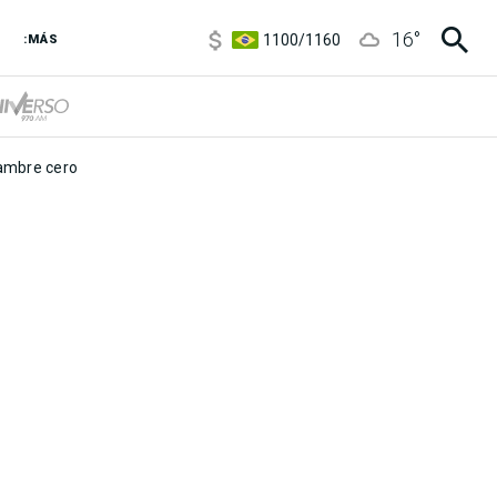
5900
/
5960
16
°
1100
/
1160
:MÁS
3,8
/
4
6850
/
7200
5900
/
5960
mbre cero