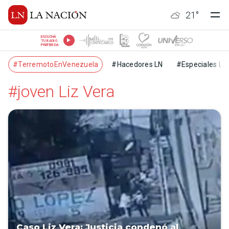
21
°
ESCUCHÁ
TU RADIO
PREFERIDA
#TerremotoEnVenezuela
#Hacedores LN
#Especiales LN
#joven Liz Vera
Caso Liz Vera: Justicia condenó al