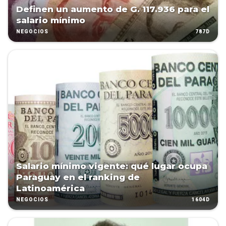
Definen un aumento de G. 117.936 para el
salario mínimo
787D
NEGOCIOS
Salario mínimo vigente: qué lugar ocupa
Paraguay en el ranking de
Latinoamérica
1604D
NEGOCIOS