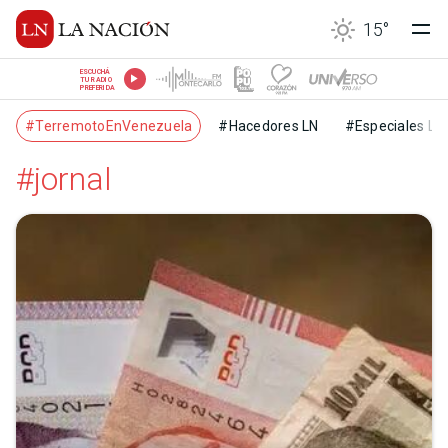
15
°
ESCUCHÁ
TU RADIO
PREFERIDA
#TerremotoEnVenezuela
#Hacedores LN
#Especiales LN
#jornal