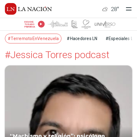
28
°
ESCUCHÁ
TU RADIO
PREFERIDA
#TerremotoEnVenezuela
#Hacedores LN
#Especiales LN
#Jessica Torres podcast
“Machismo y religión”: psicólogo