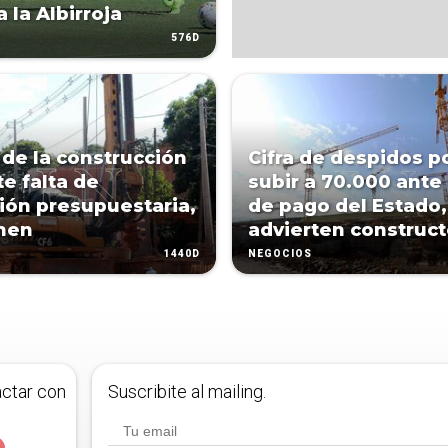
a la Albirroja
576D
 de la construcción
Cifra de despidos p
te falta de
subir a 70.000 ante 
ión presupuestaria,
de pago del Estado,
nen
advierten construct
1440D
NEGOCIOS
actar con
Suscribite al mailing.