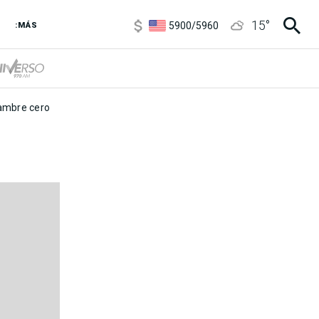
6850
/
7200
15
°
5900
/
5960
:MÁS
1100
/
1160
3,8
/
4
6850
/
7200
5900
/
5960
mbre cero