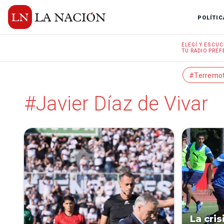
POLÍTIC
ELEGÍ Y
ESCUC
TU RADIO
PREF
#Terremo
#Javier Díaz de Vivar
La cri