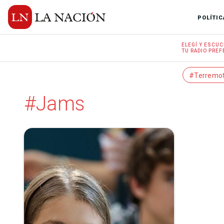
POLÍTIC
ELEGÍ Y
ESCUC
TU RADIO
PREF
#Terremo
#Jams