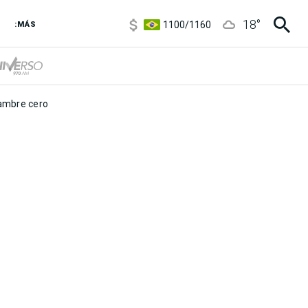
5900
/
5960
18
°
1100
/
1160
:MÁS
3,8
/
4
6850
/
7200
5900
/
5960
mbre cero