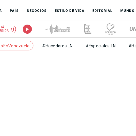
A
PAÍS
NEGOCIOS
ESTILO DE VIDA
EDITORIAL
MUNDO
HÁ
ERIDA
toEnVenezuela
#Hacedores LN
#Especiales LN
#Ha