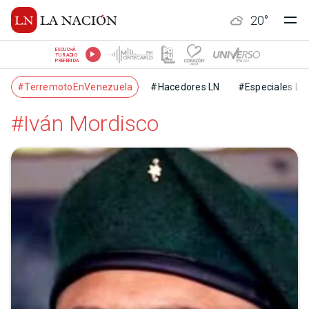
20
°
ESCUCHÁ
TU RADIO
PREFERIDA
#TerremotoEnVenezuela
#Hacedores LN
#Especiales LN
#Iván Mordisco