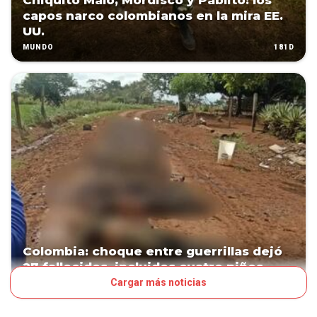
Chiquito Malo, Mordisco y Pablito: los
capos narco colombianos en la mira EE.
UU.
181D
MUNDO
Colombia: choque entre guerrillas dejó
27 fallecidos, incluidos cuatro niños
Cargar más noticias
195D
MUNDO