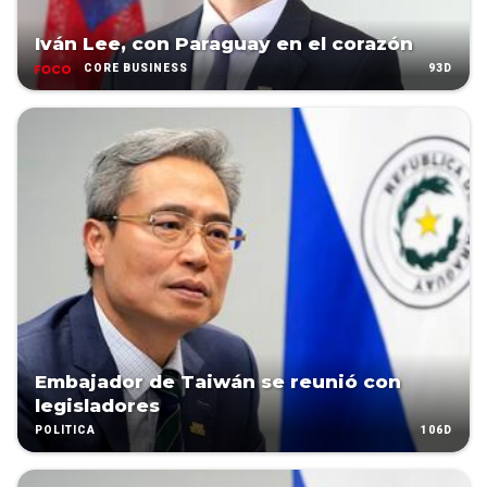
Iván Lee, con Paraguay en el corazón
93D
CORE BUSINESS
Embajador de Taiwán se reunió con
legisladores
106D
POLÍTICA