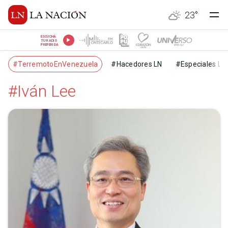
23
°
ESCUCHÁ
TU RADIO
PREFERIDA
#TerremotoEnVenezuela
#Hacedores LN
#Especiales LN
#Iván Lee