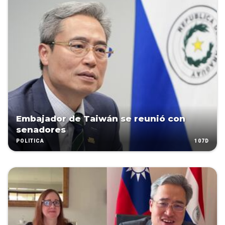
Embajador de Taiwán se reunió con
senadores
107D
POLÍTICA