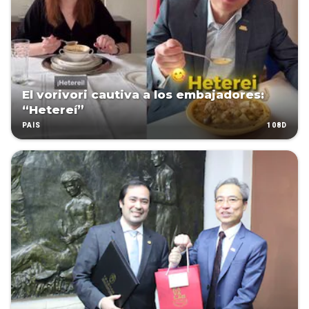
El vorivori cautiva a los embajadores:
“Hetereí”
108D
PAÍS