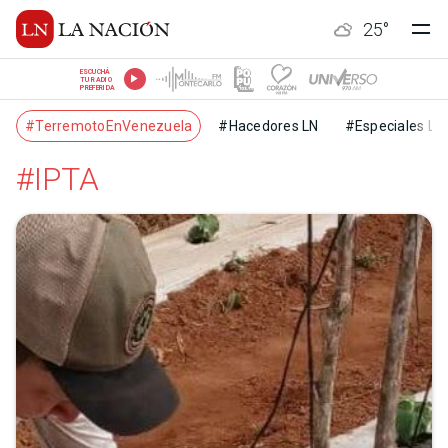
25
°
ESCUCHÁ
TU RADIO
PREFERIDA
#TerremotoEnVenezuela
#Hacedores LN
#Especiales LN
#IPTA