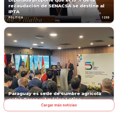
Diputada propone que el 15 % de la
recaudación de SENACSA se destine al
IPTA
123D
POLÍTICA
Paraguay es sede de cumbre agrícola
entre Corea y América Latina
Cargar más noticias
148D
NEGOCIOS