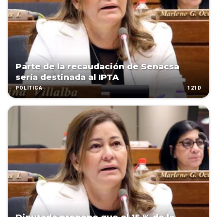
Parte de la recaudación de Senacsa
sería destinada al IPTA
121D
POLÍTICA