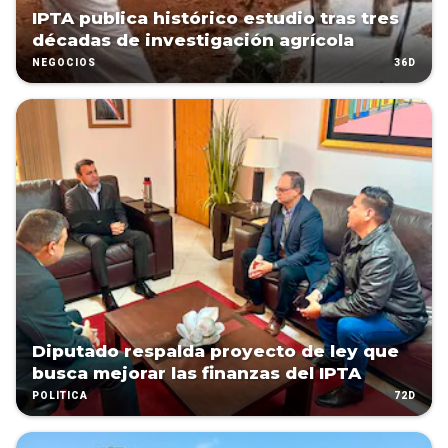
IPTA publica histórico estudio tras tres
décadas de investigación agrícola
36D
NEGOCIOS
Diputado respalda proyecto de ley que
busca mejorar las finanzas del IPTA
72D
POLÍTICA