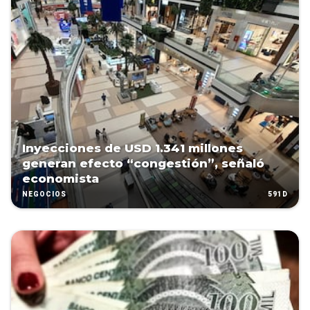
Inyecciones de USD 1.341 millones
generan efecto “congestión”, señaló
economista
591D
NEGOCIOS