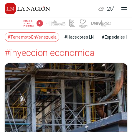
25
°
ESCUCHÁ
TU RADIO
PREFERIDA
#TerremotoEnVenezuela
#Hacedores LN
#Especiales LN
#inyeccion economica