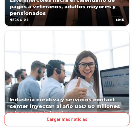
Este miércoles inicia el calendario de
pagos a veteranos, adultos mayores y
pensionados
604D
NEGOCIOS
Industria creativa y servicios contact
center inyectan al año USD 60 millones
a la economía local
Cargar más noticias
764D
NEGOCIOS