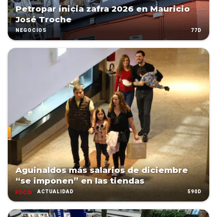
Petropar inicia zafra 2026 en Mauricio
José Troche
77D
NEGOCIOS
Aguinaldos más salarios de diciembre
“se imponen” en las tiendas
590D
ACTUALIDAD