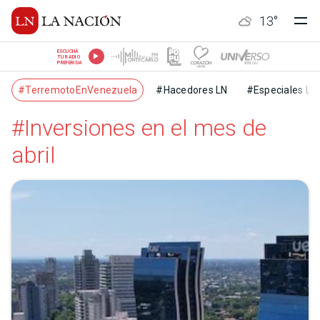
13
°
ESCUCHÁ
TU RADIO
PREFERIDA
#TerremotoEnVenezuela
#Hacedores LN
#Especiales LN
#Inversiones en el mes de
abril