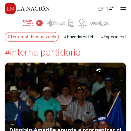
14
°
ESCUCHÁ
TU RADIO
PREFERIDA
#TerremotoEnVenezuela
#Hacedores LN
#Especiales LN
#interna partidaria
Dionisio Amarilla apunta a reorganizar el