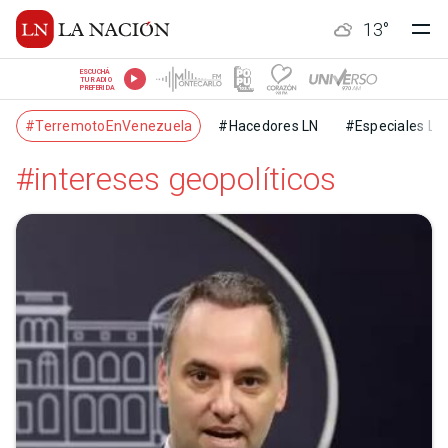
13
°
ESCUCHÁ
TU RADIO
PREFERIDA
#TerremotoEnVenezuela
#Hacedores LN
#Especiales LN
#intereses geopolíticos